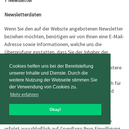
7 Newsletter
Newsletterdaten
Wenn Sie den auf der Website angebotenen Newsletter
beziehen möchten, benötigen wir von Ihnen eine E-Mail-
Adresse sowie Informationen, welche uns die
Überprüfung gestatten, dass Sie der Inhaber der
angegebenen E-Mail-Adresse sind und mit dem
Cookies helfen uns bei der Bereitstellung
Empfang des Newsletters einverstanden sind. Weitere
unserer Inhalte und Dienste. Durch die
Daten werden nicht bzw. nur auf freiwilliger Basis
weitere Nutzung der Webseite stimmen Sie
erhoben. Diese Daten verwenden wir ausschließlich für
der Verwendung von Cookies zu.
den Versand der angeforderten Informationen und
Mehr erfahren
geben diese nicht an Dritte weiter.
Okay!
Die Verarbeitung der in das
Newsletteranmeldeformular eingegebenen Daten
erfolgt ausschließlich auf Grundlage Ihrer Einwilligung